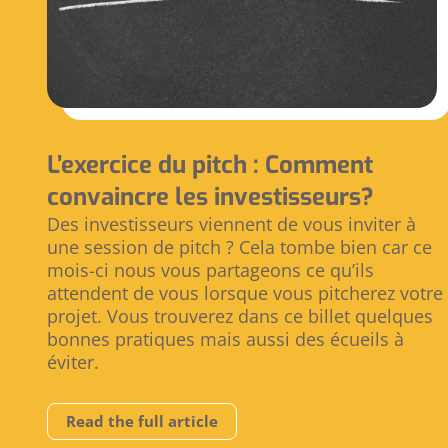
L’exercice du pitch : Comment
convaincre les investisseurs?
Des investisseurs viennent de vous inviter à
une session de pitch ? Cela tombe bien car ce
mois-ci nous vous partageons ce qu’ils
attendent de vous lorsque vous pitcherez votre
projet. Vous trouverez dans ce billet quelques
bonnes pratiques mais aussi des écueils à
éviter.
Read the full article