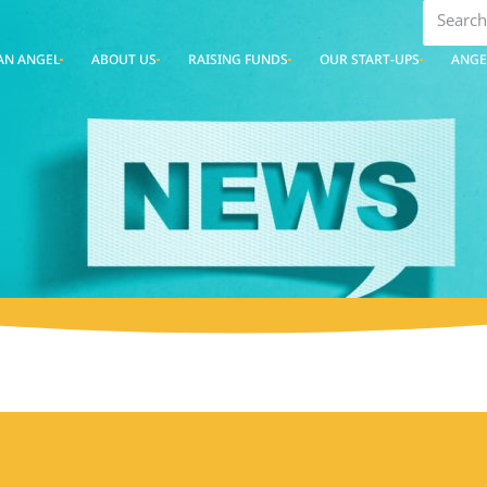
AN ANGEL
ABOUT US
RAISING FUNDS
OUR START-UPS
ANGE