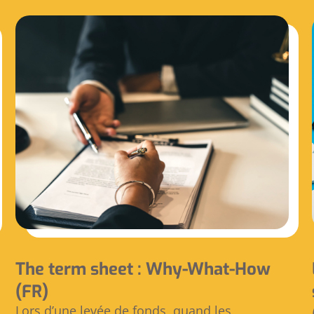
The term sheet : Why-What-How
(FR)
Lors d’une levée de fonds, quand les