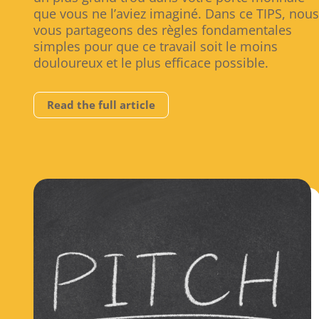
que vous ne l’aviez imaginé. Dans ce TIPS, nous
vous partageons des règles fondamentales
simples pour que ce travail soit le moins
douloureux et le plus efficace possible.
Read the full article