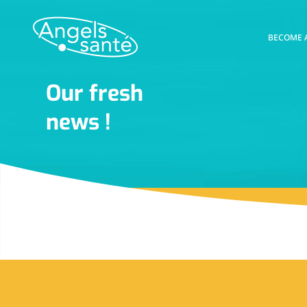
BECOME 
Our fresh
news !