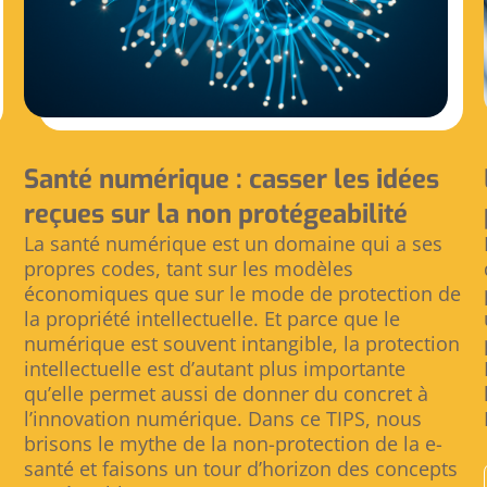
Santé numérique : casser les idées
reçues sur la non protégeabilité
La santé numérique est un domaine qui a ses
propres codes, tant sur les modèles
économiques que sur le mode de protection de
la propriété intellectuelle. Et parce que le
numérique est souvent intangible, la protection
intellectuelle est d’autant plus importante
qu’elle permet aussi de donner du concret à
l’innovation numérique. Dans ce TIPS, nous
brisons le mythe de la non-protection de la e-
santé et faisons un tour d’horizon des concepts