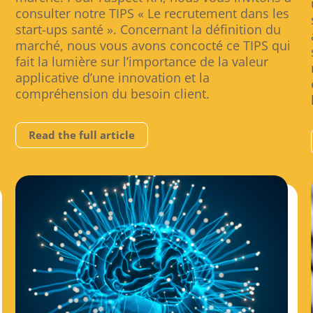
consulter notre TIPS « Le recrutement dans les
start-ups santé ». Concernant la définition du
marché, nous vous avons concocté ce TIPS qui
fait la lumière sur l’importance de la valeur
applicative d’une innovation et la
compréhension du besoin client.
Read the full article