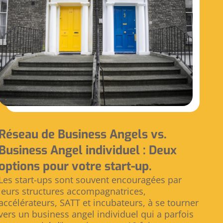
Réseau de Business Angels vs.
Business Angel individuel : Deux
options pour votre start-up.
Les start-ups sont souvent encouragées par
leurs structures accompagnatrices,
accélérateurs, SATT et incubateurs, à se tourner
vers un business angel individuel qui a parfois