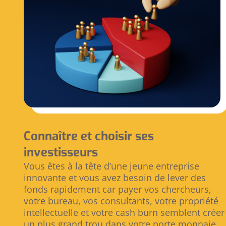
Connaître et choisir ses
investisseurs
Vous êtes à la tête d’une jeune entreprise
innovante et vous avez besoin de lever des
fonds rapidement car payer vos chercheurs,
votre bureau, vos consultants, votre propriété
intellectuelle et votre cash burn semblent créer
un plus grand trou dans votre porte monnaie