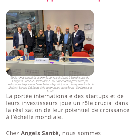
Table ronde organisée et animée par Angels Santé à Bruxelles lors du
Congrès EBAN 2023 sur le thème " Is Europe such a great place for
healthcare entrepreneurs " avec l'aimable participation des representants de
Medtech Europe, DG Santé de la commission européenne , Cardiawave et
EBAN
La portée internationale des startups et de
leurs investisseurs joue un rôle crucial dans
la réalisation de leur potentiel de croissance
à l’échelle mondiale.
Chez
Angels Santé,
nous sommes