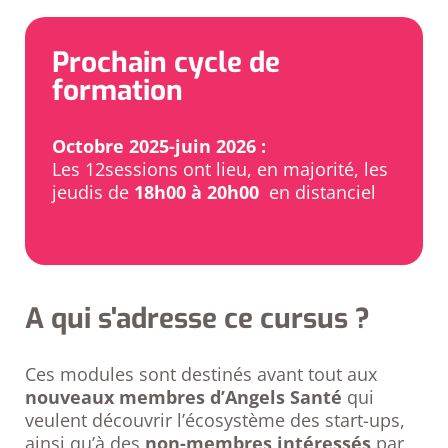
Prochain cycle de
formation
Octobre 2025-juin 2026 :
Les 12sessions ont lieu, en majorité, les
jeudis de
18h00 à 20h00
en distanciel
A qui s'adresse ce cursus ?
Ces modules sont destinés avant tout aux
nouveaux membres d’Angels Santé
qui
veulent découvrir l’écosystème des start-ups,
ainsi qu’à des
non-membres intéressés
par