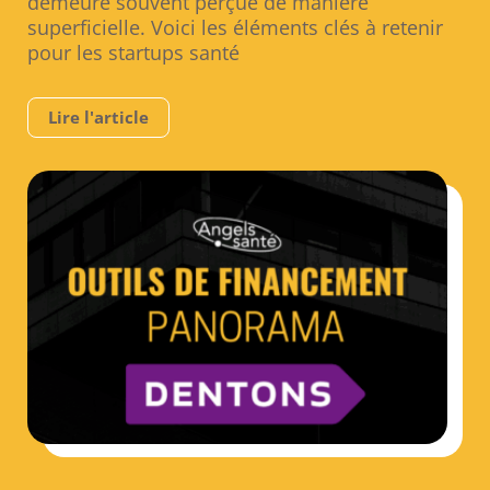
demeure souvent perçue de manière
superficielle. Voici les éléments clés à retenir
pour les startups santé
Lire l'article