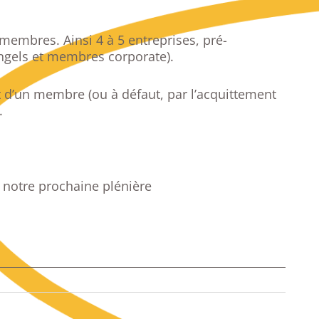
membres. Ainsi 4 à 5 entreprises, pré-
angels et membres corporate).
 d’un membre (ou à défaut, par l’acquittement
.
à notre prochaine plénière