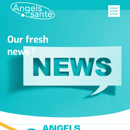
Our fresh
news !
ANGELS